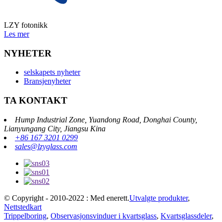
LZY fotonikk
Les mer
NYHETER
selskapets nyheter
Bransjenyheter
TA KONTAKT
Hump ​​Industrial Zone, Yuandong Road, Donghai County,
Lianyungang City, Jiangsu Kina
+86 167 3201 0299
sales@lzyglass.com
© Copyright - 2010-2022 : Med enerett.
Utvalgte produkter
,
Nettstedkart
Trippelboring
,
Observasjonsvinduer i kvartsglass
,
Kvartsglassdeler
,