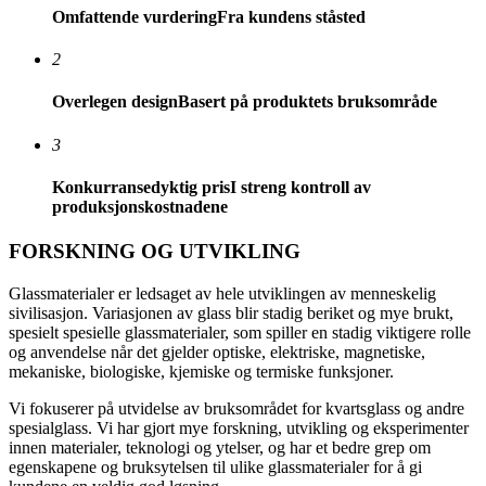
Omfattende vurdering
Fra kundens ståsted
2
Overlegen design
Basert på produktets bruksområde
3
Konkurransedyktig pris
I streng kontroll av
produksjonskostnadene
FORSKNING OG UTVIKLING
Glassmaterialer er ledsaget av hele utviklingen av menneskelig
sivilisasjon. Variasjonen av glass blir stadig beriket og mye brukt,
spesielt spesielle glassmaterialer, som spiller en stadig viktigere rolle
og anvendelse når det gjelder optiske, elektriske, magnetiske,
mekaniske, biologiske, kjemiske og termiske funksjoner.
Vi fokuserer på utvidelse av bruksområdet for kvartsglass og andre
spesialglass. Vi har gjort mye forskning, utvikling og eksperimenter
innen materialer, teknologi og ytelser, og har et bedre grep om
egenskapene og bruksytelsen til ulike glassmaterialer for å gi