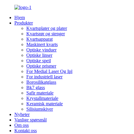
Hjem
Produkter
Kvartsplater og plater
Kvartsrør og stenger
Kvartsapparat
Maskinert kvarts
Optiske vinduer
Optiske linser
Optiske speil
Optiske prismer
For Medial Laser Og Ipl
For industriell laser
Borosilikatglass
Bk7 glass
Safir materiale
Krystallmateriale
Keramisk materiale
Silisiumskiver
Nyheter
Vanlige spørsmål
Om oss
Kontakt oss