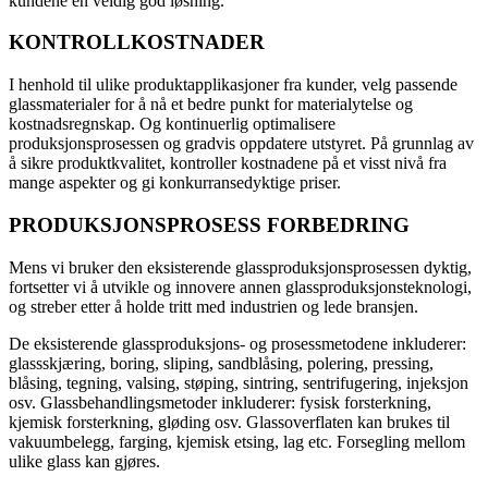
kundene en veldig god løsning.
KONTROLLKOSTNADER
I henhold til ulike produktapplikasjoner fra kunder, velg passende
glassmaterialer for å nå et bedre punkt for materialytelse og
kostnadsregnskap. Og kontinuerlig optimalisere
produksjonsprosessen og gradvis oppdatere utstyret. På grunnlag av
å sikre produktkvalitet, kontroller kostnadene på et visst nivå fra
mange aspekter og gi konkurransedyktige priser.
PRODUKSJONSPROSESS FORBEDRING
Mens vi bruker den eksisterende glassproduksjonsprosessen dyktig,
fortsetter vi å utvikle og innovere annen glassproduksjonsteknologi,
og streber etter å holde tritt med industrien og lede bransjen.
De eksisterende glassproduksjons- og prosessmetodene inkluderer:
glassskjæring, boring, sliping, sandblåsing, polering, pressing,
blåsing, tegning, valsing, støping, sintring, sentrifugering, injeksjon
osv. Glassbehandlingsmetoder inkluderer: fysisk forsterkning,
kjemisk forsterkning, gløding osv. Glassoverflaten kan brukes til
vakuumbelegg, farging, kjemisk etsing, lag etc. Forsegling mellom
ulike glass kan gjøres.