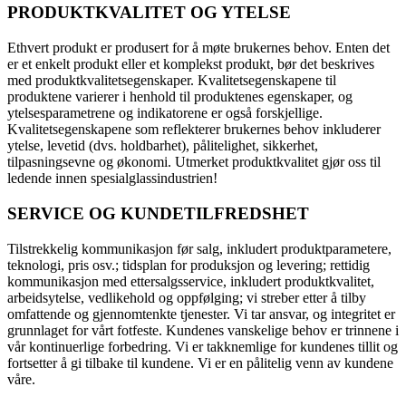
PRODUKTKVALITET OG YTELSE
Ethvert produkt er produsert for å møte brukernes behov. Enten det
er et enkelt produkt eller et komplekst produkt, bør det beskrives
med produktkvalitetsegenskaper. Kvalitetsegenskapene til
produktene varierer i henhold til produktenes egenskaper, og
ytelsesparametrene og indikatorene er også forskjellige.
Kvalitetsegenskapene som reflekterer brukernes behov inkluderer
ytelse, levetid (dvs. holdbarhet), pålitelighet, sikkerhet,
tilpasningsevne og økonomi. Utmerket produktkvalitet gjør oss til
ledende innen spesialglassindustrien!
SERVICE OG KUNDETILFREDSHET
Tilstrekkelig kommunikasjon før salg, inkludert produktparametere,
teknologi, pris osv.; tidsplan for produksjon og levering; rettidig
kommunikasjon med ettersalgsservice, inkludert produktkvalitet,
arbeidsytelse, vedlikehold og oppfølging; vi streber etter å tilby
omfattende og gjennomtenkte tjenester. Vi tar ansvar, og integritet er
grunnlaget for vårt fotfeste. Kundenes vanskelige behov er trinnene i
vår kontinuerlige forbedring. Vi er takknemlige for kundenes tillit og
fortsetter å gi tilbake til kundene. Vi er en pålitelig venn av kundene
våre.